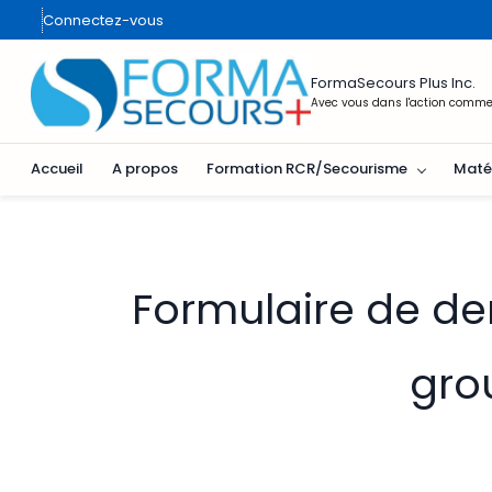
Passer
Connectez-vous
au
contenu
principal
FormaSecours Plus Inc.
Avec vous dans l'action comme
Accueil
A propos
Formation RCR/Secourisme
Matér
Formulaire de de
gro