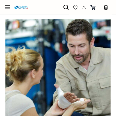
Passer
au
contenu
principal