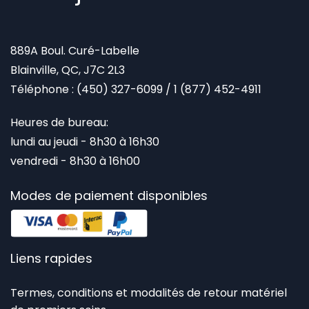
compresses minimisent les irritations tout en favorisant la
cicatrisation.
Idéales pour un usage médical, professionnel ou à domicile,
889A Boul. Curé-Labelle
nos compresses de gaze sont un incontournable pour tout kit
de premiers soins. Commandez dès maintenant pour une
Blainville, QC, J7C 2L3
livraison rapide et sécurisée.
Téléphone :
(450) 327-6099
/
1 (877) 452-4911
Heures de bureau:
lundi au jeudi - 8h30 à 16h30
vendredi - 8h30 à 16h00
Modes de paiement disponibles
Liens rapides
Termes, conditions et modalités de retour matériel